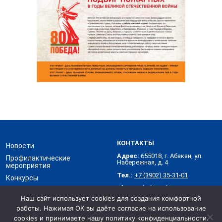
КОНТАКТЫ
Новости
Адрес:
655018, г. Абакан, ул.
Профилактические
Набережная, д. 4
мероприятия
Тел.:
+7 (3902) 35-31-01
Конкурсы
Skype:
abakanvdpo
Контакты
Наш сайт использует cookies для создания комфортной
работы. Нажимая ОК вы даёте согласие на использование
Хакасское республиканское отделение Всероссийского
добровольного пожарного общества © 2026
cookies и принимаете нашу политику конфиденциальности.