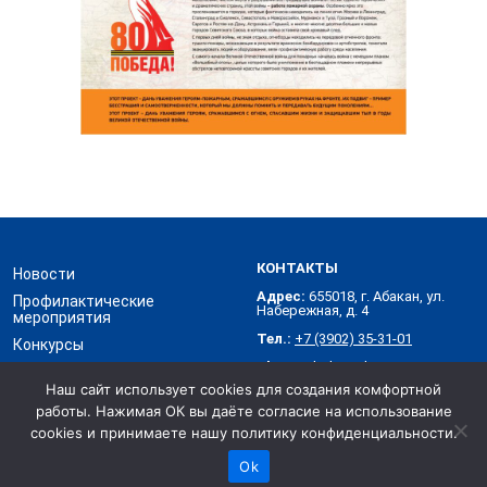
КОНТАКТЫ
Новости
Адрес:
655018, г. Абакан, ул.
Профилактические
Набережная, д. 4
мероприятия
Тел.:
+7 (3902) 35-31-01
Конкурсы
Skype:
abakanvdpo
Контакты
Наш сайт использует cookies для создания комфортной
работы. Нажимая ОК вы даёте согласие на использование
Хакасское республиканское отделение Всероссийского
добровольного пожарного общества © 2026
cookies и принимаете нашу политику конфиденциальности.
Разработка и поддержка сайта — веб-студия Александра
Ok
Зараменских