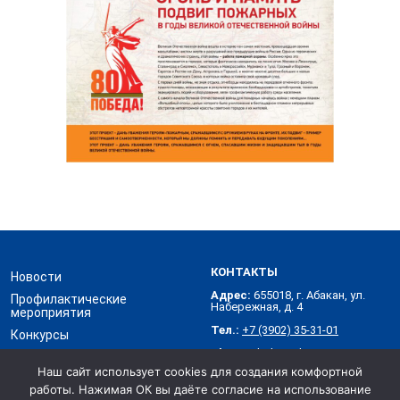
КОНТАКТЫ
Новости
Адрес:
655018, г. Абакан, ул.
Профилактические
Набережная, д. 4
мероприятия
Тел.:
+7 (3902) 35-31-01
Конкурсы
Skype:
abakanvdpo
Контакты
Наш сайт использует cookies для создания комфортной
работы. Нажимая ОК вы даёте согласие на использование
Хакасское республиканское отделение Всероссийского