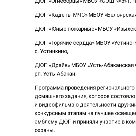
ДЮП «Огнеборцы» МБОУ «СОШ №5» г. Ч
ДЮП «Кадеты МЧС» МБОУ «Белоярская 
ДЮП «Юные пожарные» МБОУ «Изыхская
ДЮП «Горячие сердца» МБОУ «Устино-
с. Устинкино,
ДЮП «Драйв» МБОУ «Усть-Абаканская С
рп. Усть-Абакан.
Программа проведения регионального
домашнего задания, которое состояло 
и видеофильма о деятельности дружи
конкурсным этапам на лучшее освеще
эмблему ДЮП и приняли участие в ком
охраны.