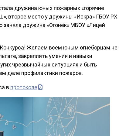
стала дружина юных пожарных «горячие
», второе место у дружины «Искра» ГБОУ РХ
то заняла дружина «Огонёк» МБОУ «Лицей
 Конкурса! Желаем всем юным огнеборцам не
ьтате, закреплять умения и навыки
ругих чрезвычайных ситуациях и быть
ем деле профилактики пожаров.
са в
протоколе