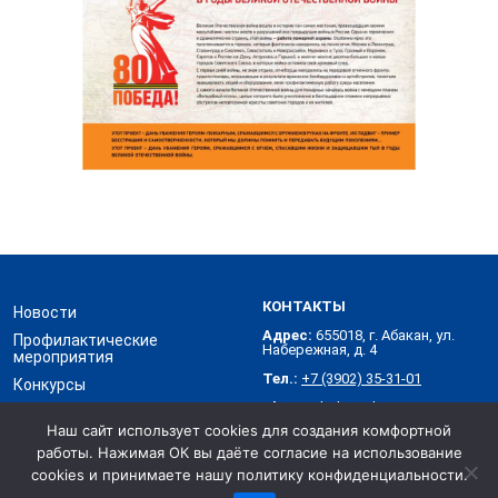
КОНТАКТЫ
Новости
Адрес:
655018, г. Абакан, ул.
Профилактические
Набережная, д. 4
мероприятия
Тел.:
+7 (3902) 35-31-01
Конкурсы
Skype:
abakanvdpo
Контакты
Наш сайт использует cookies для создания комфортной
работы. Нажимая ОК вы даёте согласие на использование
Хакасское республиканское отделение Всероссийского
добровольного пожарного общества © 2026
cookies и принимаете нашу политику конфиденциальности.