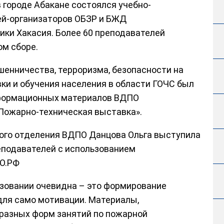
 городе Абакане состоялся учебно-
ей-организаторов ОБЗР и БЖД
ики Хакасия. Более 60 преподавателей
ом сборе.
енничества, терроризма, безопасности на
вки и обучения населения в области ГОЧС был
нформационных материалов ВДПО
Пожарно-техническая выставка».
кого отделения ВДПО Данцова Ольга выступила
еподавателей с использованием
О.РФ
азовании очевидна – это формирование
 для само мотивации. Материалы,
разных форм занятий по пожарной