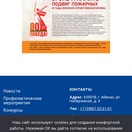
КОНТАКТЫ
Новости
Адрес:
655018, г. Абакан, ул.
Профилактические
Набережная, д. 4
мероприятия
Тел.:
+7 (3902) 35-31-01
Конкурсы
Skype:
abakanvdpo
Контакты
Наш сайт использует cookies для создания комфортной
работы. Нажимая ОК вы даёте согласие на использование
Хакасское республиканское отделение Всероссийского